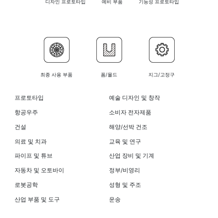
디자인 프로토타입
예비 부품
기능성 프로토타입
최종 사용 부품
폼/몰드
지그/고정구
프로토타입
예술 디자인 및 창작
항공우주
소비자 전자제품
건설
해양/선박 건조
의료 및 치과
교육 및 연구
파이프 및 튜브
산업 장비 및 기계
자동차 및 오토바이
정부/비영리
로봇공학
성형 및 주조
산업 부품 및 도구
운송